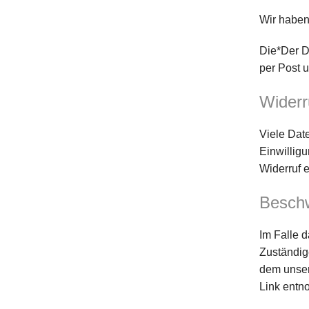
Wir haben
Die*Der D
per Post 
Widerr
Viele Date
Einwilligu
Widerruf e
Beschw
Im Falle 
Zuständig
dem unser
Link ent