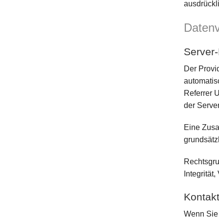
ausdrückl
Datenv
Server
Der Provi
automatis
Referrer 
der Serve
Eine Zusa
grundsätz
Rechtsgrun
Integrität
Kontakt
Wenn Sie 