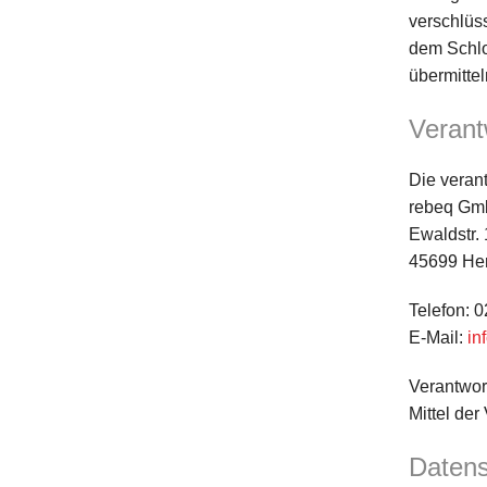
verschlüss
dem Schlo
übermittel
Verant
Die verant
rebeq G
Ewaldstr.
45699 He
Telefon: 
E-Mail:
in
Verantwort
Mittel de
Datens