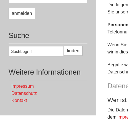
Die folge
Sie unser
Personen
Telefonnu
Suche
Wenn Sie 
wir in die
Begriffe 
Weitere Informationen
Datenschu
Datene
Impressum
Datenschutz
Wer ist
Kontakt
Die Daten
dem
Impr