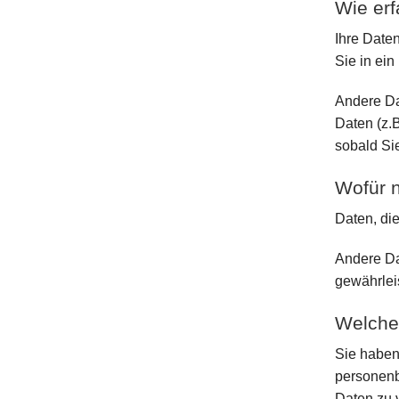
Wie erf
Ihre Date
Sie in ein
Andere Da
Daten (z.B
sobald Si
Wofür n
Daten, di
Andere Da
gewährlei
Welche 
Sie haben
personenb
Daten zu 